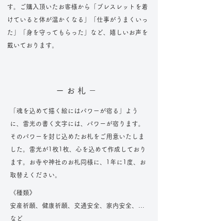
す。ご購入頂いたお客様から「ブレスレットを着
けていると体が温かくなる」「仕事がうまくいっ
た」「身を守ってもらった」など、嬉しいお声を
戴いております。
ー お 札 －
「魂を込めて描く絵にはパワーが宿る」よう
に、雷光の書く文字には、パワーが宿ります。
そのパワーを封じ込めたお札をご用意いたしま
した。雷光が1枚1枚、心を込めて作成しており
ます。お寺や神社のお札同様に、1年に1度、お
取替えください。
《種類》
安産祈願、健康祈願、交通安全、家内安全、…
など