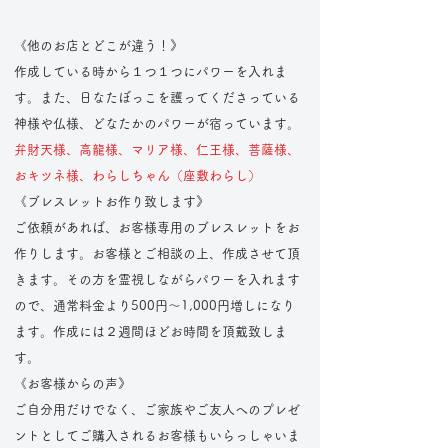
《他のお店とどこが違う！》
作成している時から１つ１つにパワーを入れま
す。また、日なたぼっこを護ってくださっている
神様や仏様、どなたかのパワーが宿っています。
弁財天様、高龍様、マリア様、仁王様、菩薩様、
おキツネ様、わらしちゃん（座敷わらし）
《ブレスレットお作り致します》
ご依頼があれば、お客様専用のブレスレットをお
作りします。お客様とご相談の上、作成させて頂
きます。その方を霊視しながらパワーを入れます
ので、通常料金より500円～1,000円増しになり
ます。作成には２週間ほどお時間を頂戴致しま
す。
《お客様からの声》
ご自分用だけでなく、ご家族やご友人へのプレゼ
ントとしてご購入されるお客様もいらっしゃいま