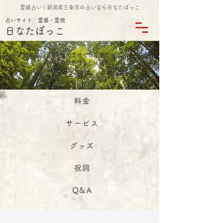
霊感占い | 新潟県三条市の占いなら日なたぼっこ
占いサイト 霊感・霊視
日なたぼっこ
三条市で霊視で寄り添う
占い相談処日なたぼっこ
ご案内
料金
サービス
グッズ
祝詞
Q&A