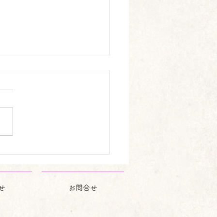
5月のお知らせ🎏
が目に鮮やかな季節になりま
が、皆様いかがお過ごしでし
か。 5月は季節がら、くよく
たり、何となく悲しくなった
、気持ちが 不安定になりが
す。そういう時はリラックス
掛けてください。 ・お風呂
ってゆったりする。 ・好き
せ
お問合せ
・映画を見る。 ・美味しい
を食べる。 等をして、心を
にしてあげてください。 そ