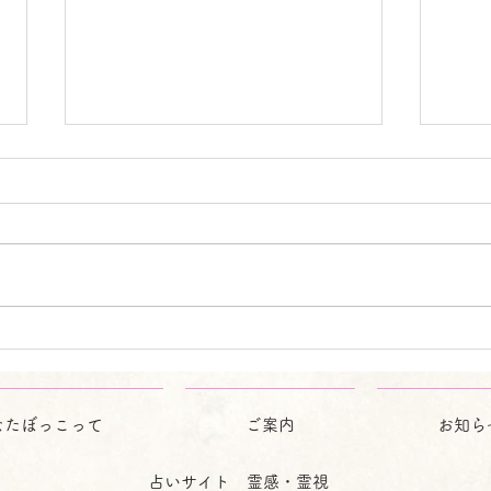
🎋7月のお知らせ🎋
🎏
この時期は、台風の影響や梅雨時
新緑
のじめじめで、体調がくずれやす
した
くなっています。 こういう時こ
ょう
そ、体を休めて、心身ともにリラ
よし
ックスをしてみてください。 ゆ
りと
ったりした中で過ごすことも大事
ちで
ですよ。 それでも、辛い・切な
を心
い等の時は、「日なたぼっこ☀️」
に入
なたぼっこって
ご案内
お知ら
にお電話ください。 少しでも、
な本
皆様のお気持ちが軽くなれる様に
もの
占いサイト 霊感・霊視
お手伝いをさせて頂きます。 お
元気