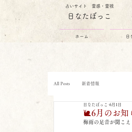
占いサイト 霊感・霊視
日なたぼっこ
ホーム
日
All Posts
新着情報
日なたぼっこ
6月1日
🐌6月のお知
梅雨の足音が聞こえ