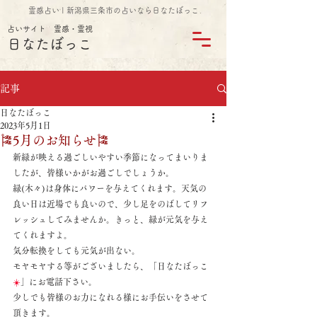
霊感占い | 新潟県三条市の占いなら日なたぼっこ
占いサイト 霊感・霊視
日なたぼっこ
記事
日なたぼっこ
2023年5月1日
🎏5月のお知らせ🎏
新緑が映える過ごしいやすい季節になってまいりま
したが、皆様いかがお過ごしでしょうか。
緑(木々)は身体にパワーを与えてくれます。天気の
良い日は近場でも良いので、少し足をのばしてリフ
レッシュしてみませんか。きっと、緑が元気を与え
てくれますよ。
気分転換をしても元気が出ない。
モヤモヤする等がございましたら、「日なたぼっこ
☀️
」にお電話下さい。
少しでも皆様のお力になれる様にお手伝いをさせて
頂きます。