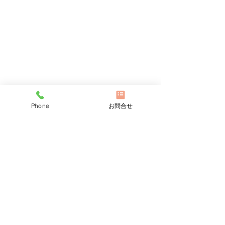
Phone
お問合せ
🎋7月のお知らせ🎋
🐌6月のお知らせ
この時期は、台風の影響や梅
梅雨の足音が聞こ
コメント
雨時のじめじめで、体調がく
なりましたが、皆
ずれやすくなっています。 こ
過ごしでしょうか。 6月
ういう時こそ、体を休めて、
雨に入り、心と身
コメントを追加…
心身ともにリラックスをして
のバランスが崩れ
みてください。 ゆったりした
すくなります。そ
中で過ごすことも大事です
そ、休憩を取りな