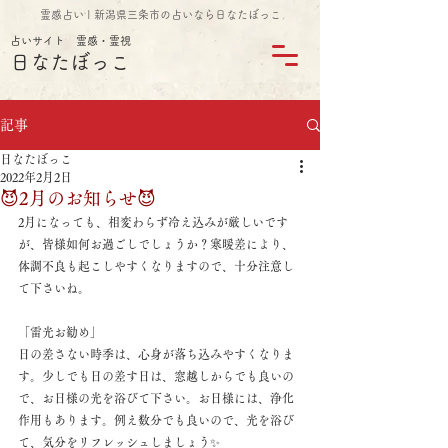
霊感占い | 新潟県三条市の占いなら日なたぼっこ
占いサイト 霊感・霊視
日なたぼっこ
記事
日なたぼっこ
2022年2月2日
😈2月のお知らせ😈
2月になっても、相変わらず冷え込みが厳しいです
が、皆様如何お過ごしでしょうか？寒暖差により、
体調不良も起こしやすくなりますので、十分注意し
て下さいね。
「雷光お勧め」
日の差さない時季は、心身が落ち込みやすくなりま
す。少しでも日の差す日は、窓越しからでも良いの
で、お日様の光を浴びて下さい。お日様には、浄化
作用もあります。例え数分でも良いので、光を浴び
て、気分をリフレッシュしましょう✨