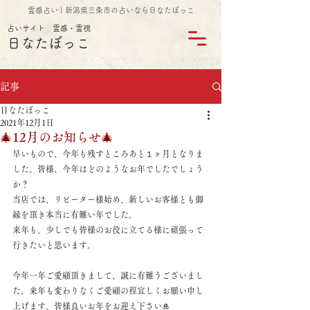
霊感占い | 新潟県三条市の占いなら日なたぼっこ
占いサイト 霊感・霊視
日なたぼっこ
記事
日なたぼっこ
2021年12月1日
🎄12月のお知らせ🎄
早いもので、今年も残すところあと１ヶ月となりま
した。皆様、今年はどのようなお年でしたでしょう
か？
当店では、リピーター様始め、新しいお客様とも御
縁を頂き本当に有難い年でした。
来年も、少しでも皆様のお役に立てる様に頑張って
行きたいと思います。
今年一年ご愛顧頂きまして、誠に有難うございまし
た。来年も変わりなくご愛顧の程宜しくお願い申し
上げます。皆様良いお年をお迎え下さい🎍