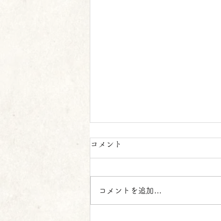
🎆8月のお知らせ 🎆
コメント
8月になり、夏の暑さが本格的に
なってまいりましたが、皆様いか
がお過ごしでしょうか。これか
コメントを追加…
ら、楽しい夏のバカンスの始まり
でしょうが、今月はお盆という行