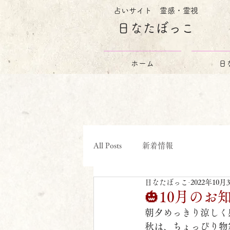
占いサイト 霊感・霊視
日なたぼっこ
ホーム
日
All Posts
新着情報
日なたぼっこ
2022年10月
🎃10月のお
朝夕めっきり涼しく
秋は、ちょっぴり物