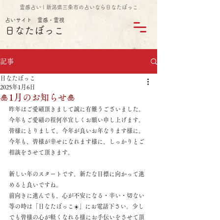
霊感占い | 新潟県三条市の占いなら日なたぼっこ
占いサイト 霊感・霊視
日なたぼっこ
記事
日なたぼっこ
2025年1月6日
🎍1月のお知らせ🎍
昨年はご愛顧頂きまして誠に有難うございました。
今年もご愛顧の程何卒宜しくお願い申し上げます。
皆様にとりまして、今年が良いお年なります様に。
今年も、皆様が幸せになれます様に、しっかりとご
相談をさせて頂きます。
新しい年のスタートです。新たな目標に向かって進
めると良いですね。
前向きに進んでも、心が不安になる・辛い・切ない
等の時は「日なたぼっこ☀️」にお電話下さい。少し
でも皆様の心が軽くなれる様にお手伝いをさせて頂