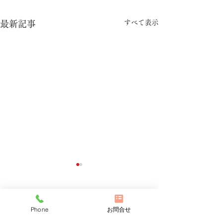
すべて表示
最新記事
5月のお知らせ
ホームページが
りました
風薫るさわやかな季節になっ
コメント
Phone
お問合せ
てまいりましたが、皆様如何
こんにちは😊 「
お過ごしでしょうか。 いつも